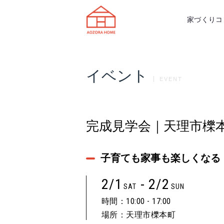
天理市の注文住宅は株式会社あおぞ
家づくりコ
イベント
EVENT
完成見学会｜天理市櫟
子育ても家事も楽しくなる
2/1
- 2/2
SAT
SUN
時間：10:00 - 17:00
場所：天理市櫟本町