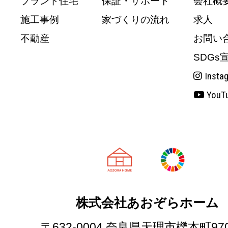
ブランド住宅
保証・サポート
会社概
施工事例
家づくりの流れ
求人
不動産
お問い
SDGs
Insta
YouT
天理市の注文
株式会社あおぞらホーム
〒632-0004 奈良県天理市櫟本町97