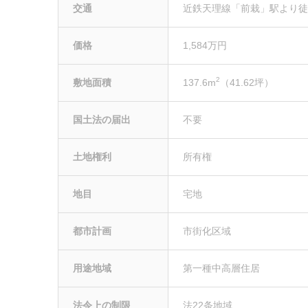
交通
近鉄天理線「前栽」駅より徒
価格
1,584万円
2
敷地面積
137.6m
（41.62坪）
国土法の届出
不要
土地権利
所有権
地目
宅地
都市計画
市街化区域
用途地域
第一種中高層住居
法令上の制限
法22条地域