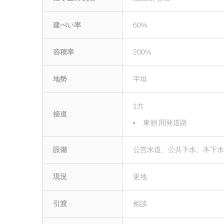
建ぺい率
60%
容積率
200%
地勢
平坦
1方
接道
東側 開発道路
設備
公営水道、公共下水、本下
現況
更地
引渡
相談