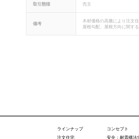
取引態様
売主
木材価格の高騰により注文
備考
屋根勾配、屋根方向に関する
あおぞらホーム
ラインナップ
コンセプト
注文住宅
安全：耐震構法