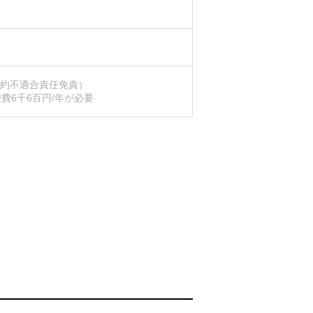
契約不適合責任免責）
費6千6百円/年が必要