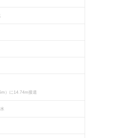
域
m）に14.74m接道
下水