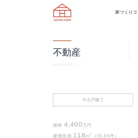
天理市の注文住宅は株式会社あおぞ
家づくりコ
不動産
PROPERTY
中古戸建て
4,400
価格
万円
118
2
建物面積
m
（35.69坪）