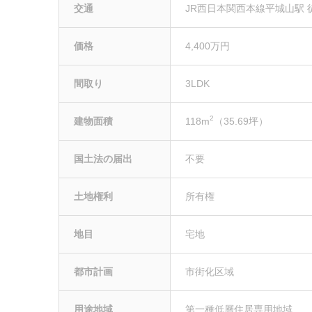
交通
JR西日本関西本線平城山駅 
価格
4,400万円
間取り
3LDK
2
建物面積
118m
（35.69坪）
国土法の届出
不要
土地権利
所有権
地目
宅地
都市計画
市街化区域
用途地域
第一種低層住居専用地域