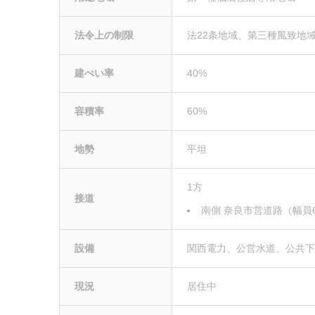
法令上の制限
法22条地域、第三種風致地
建ぺい率
40%
容積率
60%
地勢
平坦
1方
接道
南側 奈良市営道路（幅員6
設備
関西電力、公営水道、公共
現況
居住中