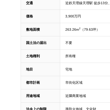
交通
近鉄天理線天理駅 徒歩13分
価格
3,900万円
2
敷地面積
263.26m
（79.63坪）
国土法の届出
不要
土地権利
所有権
地目
宅地
都市計画
市街化区域
用途地域
近隣商業地域
法令上の制限
準防火地域、文化財