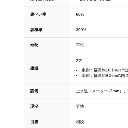
建ぺい率
80%
容積率
300%
地勢
平坦
2方
接道
東側：幅員約16.1mの市
南側：幅員約9.36mの国
設備
上水道（メーター13mm）、
現況
更地
引渡
相談