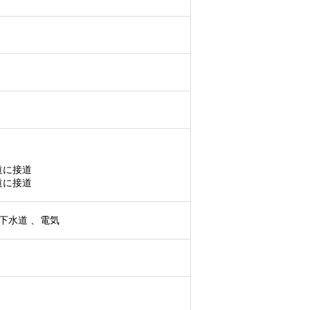
道に接道
道に接道
下水道 、電気