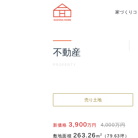
天理市の注文住宅は株式会社あおぞ
家づくりコ
不動産
PROPERTY
売り土地
3,900
4,000万円
新価格
万円
263.26
2
敷地面積
m
（79.63坪）