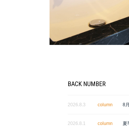
BACK NUMBER
2026.8.3
column
8
2026.8.1
column
夏