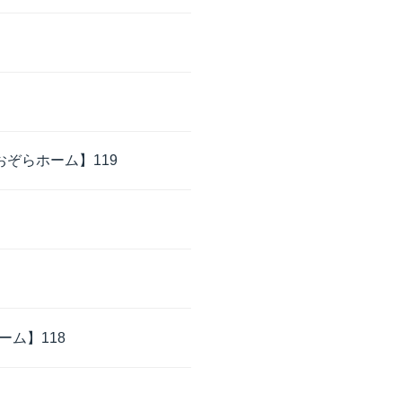
ぞらホーム】119
ム】118