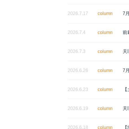
2026.7.17
column
7
2026.7.4
column
前
2026.7.3
column
天
2026.6.26
column
7
2026.6.23
column
【
2026.6.19
column
天
2026.6.18
column
【