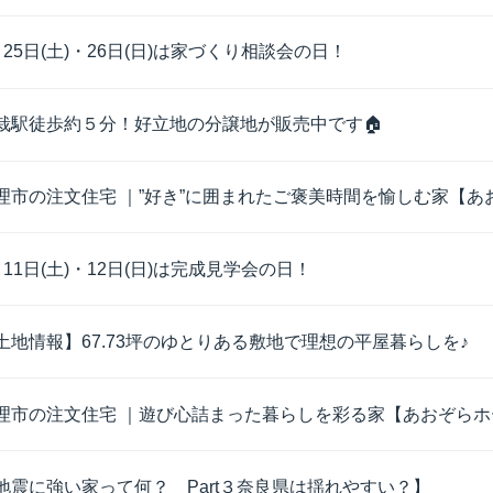
月25日(土)・26日(日)は家づくり相談会の日！
栽駅徒歩約５分！好立地の分譲地が販売中です🏠
理市の注文住宅 ｜”好き”に囲まれたご褒美時間を愉しむ家【あお
月11日(土)・12日(日)は完成見学会の日！
土地情報】67.73坪のゆとりある敷地で理想の平屋暮らしを♪
理市の注文住宅 ｜遊び心詰まった暮らしを彩る家【あおぞらホー
地震に強い家って何？ Part３奈良県は揺れやすい？】