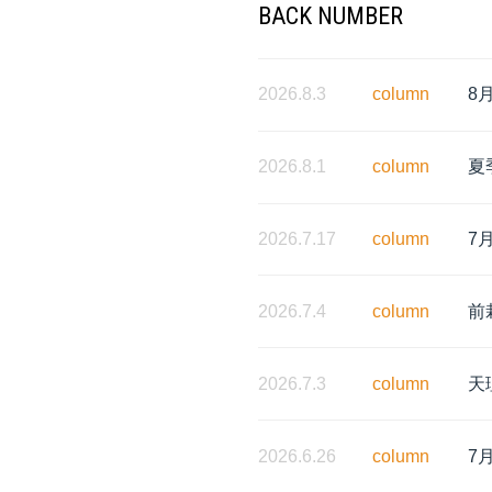
BACK NUMBER
2026.8.3
column
8
2026.8.1
column
夏
2026.7.17
column
7
2026.7.4
column
前
2026.7.3
column
天
2026.6.26
column
7