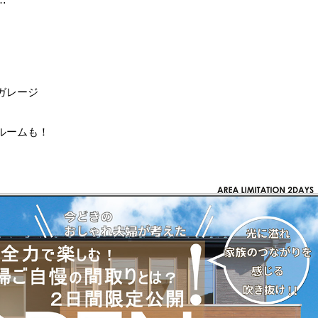
！
ガレージ
ルームも！