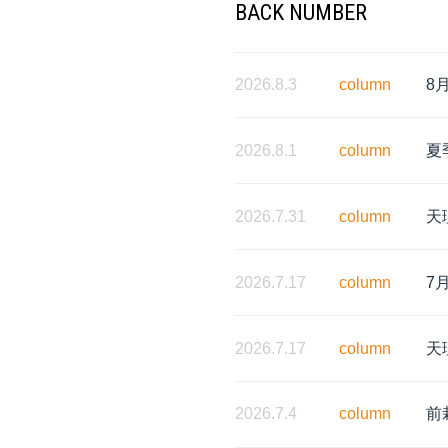
BACK NUMBER
2026.8.3
column
8
2026.8.1
column
夏
2026.7.31
column
天
2026.7.17
column
7
2026.7.17
column
天
2026.7.4
column
前