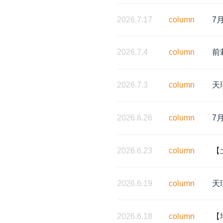
2026.7.17
column
7
2026.7.4
column
前
2026.7.3
column
天
2026.6.26
column
7
2026.6.23
column
【
2026.6.19
column
天
2026.6.18
column
【