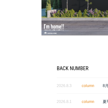
BACK NUMBER
2026.8.3
column
8
2026.8.1
column
夏