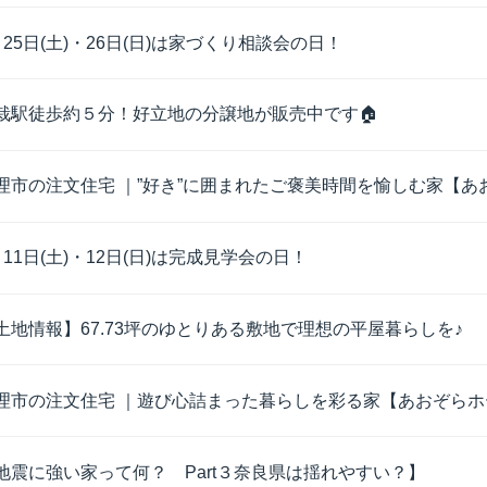
月25日(土)・26日(日)は家づくり相談会の日！
栽駅徒歩約５分！好立地の分譲地が販売中です🏠
理市の注文住宅 ｜”好き”に囲まれたご褒美時間を愉しむ家【あお
月11日(土)・12日(日)は完成見学会の日！
土地情報】67.73坪のゆとりある敷地で理想の平屋暮らしを♪
理市の注文住宅 ｜遊び心詰まった暮らしを彩る家【あおぞらホー
地震に強い家って何？ Part３奈良県は揺れやすい？】