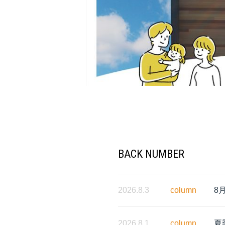
BACK NUMBER
2026.8.3
column
8
2026.8.1
column
夏