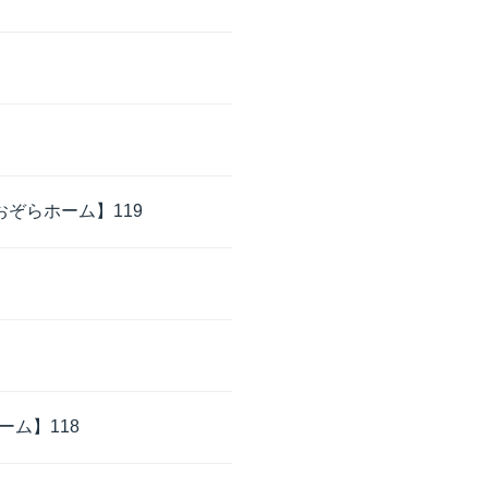
ぞらホーム】119
ム】118