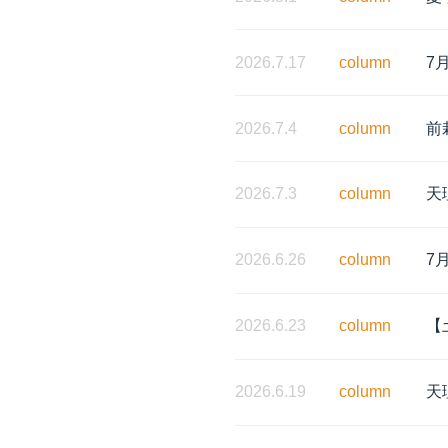
2026.7.17
column
7
2026.7.4
column
前
2026.7.3
column
天
2026.6.26
column
7
2026.6.23
column
【
2026.6.19
column
天