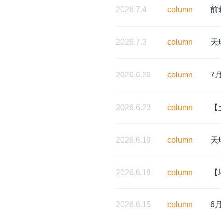
2026.7.4
column
前
2026.7.3
column
天
2026.6.26
column
7
2026.6.23
column
【
2026.6.19
column
天
2026.6.18
column
【
2026.6.15
column
6