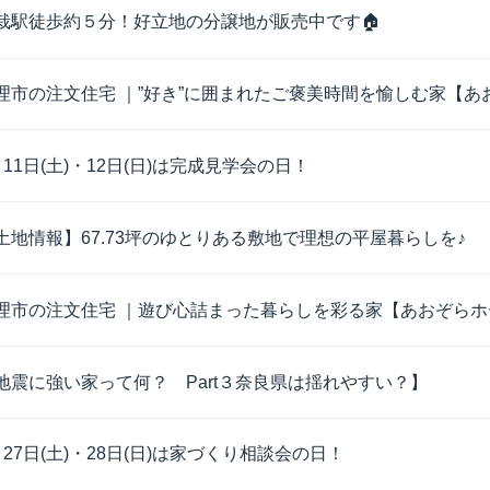
栽駅徒歩約５分！好立地の分譲地が販売中です🏠
理市の注文住宅 ｜”好き”に囲まれたご褒美時間を愉しむ家【あお
月11日(土)・12日(日)は完成見学会の日！
土地情報】67.73坪のゆとりある敷地で理想の平屋暮らしを♪
理市の注文住宅 ｜遊び心詰まった暮らしを彩る家【あおぞらホー
地震に強い家って何？ Part３奈良県は揺れやすい？】
月27日(土)・28日(日)は家づくり相談会の日！