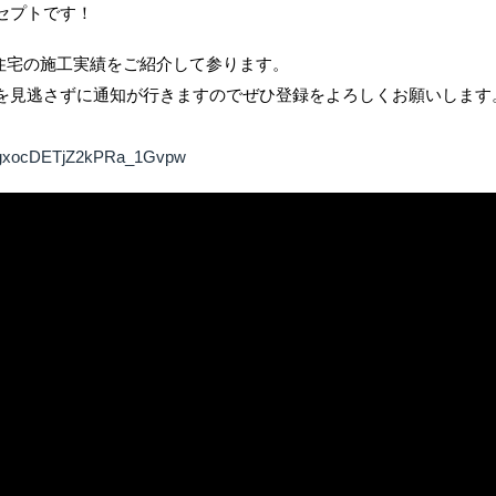
セプトです！
文住宅の施工実績をご紹介して参ります。
を見逃さずに通知が行きますのでぜひ登録をよろしくお願いします
mNgxocDETjZ2kPRa_1Gvpw