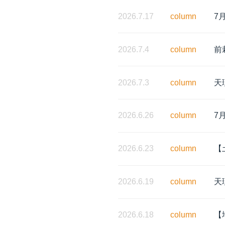
2026.7.17
column
7
2026.7.4
column
前
2026.7.3
column
天
2026.6.26
column
7
2026.6.23
column
【
2026.6.19
column
天
2026.6.18
column
【