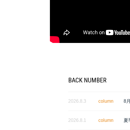
BACK NUMBER
2026.8.3
column
8
2026.8.1
column
夏