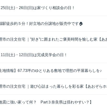
月25日(土)・26日(日)は家づくり相談会の日！
栽駅徒歩約５分！好立地の分譲地が販売中です🏠
理市の注文住宅 ｜”好き”に囲まれたご褒美時間を愉しむ家【あお
月11日(土)・12日(日)は完成見学会の日！
土地情報】67.73坪のゆとりある敷地で理想の平屋暮らしを♪
理市の注文住宅 ｜遊び心詰まった暮らしを彩る家【あおぞらホー
地震に強い家って何？ Part３奈良県は揺れやすい？】