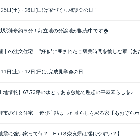
月25日(土)・26日(日)は家づくり相談会の日！
栽駅徒歩約５分！好立地の分譲地が販売中です🏠
理市の注文住宅 ｜”好き”に囲まれたご褒美時間を愉しむ家【あお
月11日(土)・12日(日)は完成見学会の日！
土地情報】67.73坪のゆとりある敷地で理想の平屋暮らしを♪
理市の注文住宅 ｜遊び心詰まった暮らしを彩る家【あおぞらホー
地震に強い家って何？ Part３奈良県は揺れやすい？】