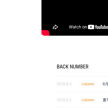
BACK NUMBER
2026.8.3
column
8
2026.8.1
column
夏