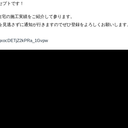
セプトです！
文住宅の施工実績をご紹介して参ります。
を見逃さずに通知が行きますのでぜひ登録をよろしくお願いします
mNgxocDETjZ2kPRa_1Gvpw