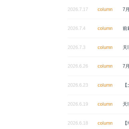
2026.7.17
column
7
2026.7.4
column
前
2026.7.3
column
天
2026.6.26
column
7
2026.6.23
column
【
2026.6.19
column
天
2026.6.18
column
【