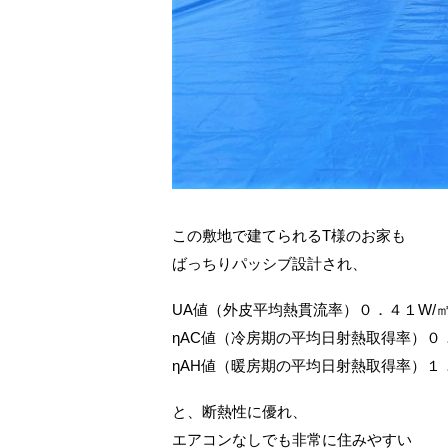
この敷地で建てられるT様のお家も
ばっちりパッシブ設計され、
UA値（外皮平均熱貫流率）０．４１W/㎡
ηAC値（冷房期の平均日射熱取得率）０
ηAH値（暖房期の平均日射熱取得率）１
と、断熱性に優れ、
エアコンなしでも非常に住みやすい