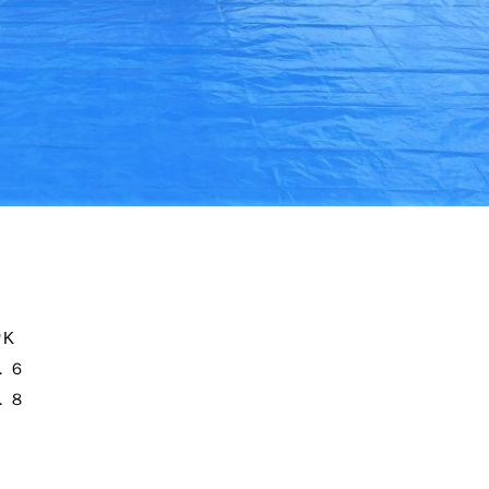
K
．６
．８